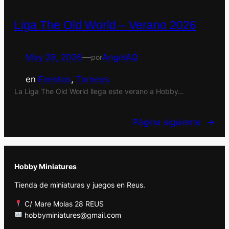
Liga The Old World – Verano 2026
May 28, 2026
—
AngelAQ
por
en
Eventos
, 
Torneos
La Liga The Old World llega este verano a Hobby…
Página siguiente
→
Hobby Miniatures
Tienda de miniaturas y juegos en Reus.
C/ Mare Molas 28 REUS
hobbyminiatures@gmail.com