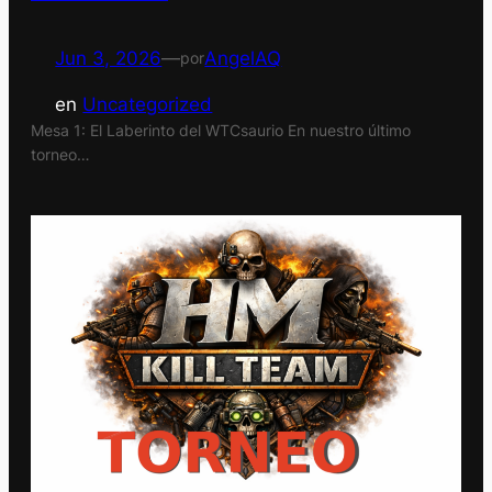
Jun 3, 2026
—
AngelAQ
por
en
Uncategorized
Mesa 1: El Laberinto del WTCsaurio En nuestro último
torneo…