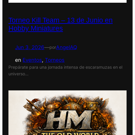
Torneo Kill Team – 13 de Junio en
Hobby Miniatures
Jun 3, 2026
—
AngelAQ
por
en
Eventos
, 
Torneos
Prepárate para una jornada intensa de escaramuzas en el
universo…